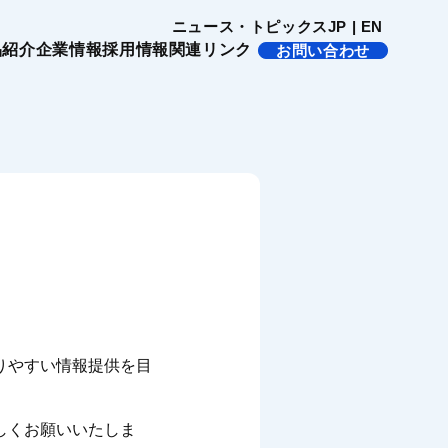
ニュース・トピックス
JP
|
EN
活きる製品
会社概要
品紹介
企業情報
採用情報
関連リンク
お問い合わせ
フコク物流株式会社
ションパ
の製品紹介
沿革
活きる製品
会社概要
上海富富高精密機械有限公司
国内拠点
フコク物流株式会社
の製品紹介
沿革
トナーへ
海外拠点
上海富富高精密機械有限公司
マイクロ流路チップ
国内拠点
社会貢献活動
熱収縮チューブ
海外拠点
マイクロ流路チップ
しんのすけくん
社会貢献活動
りやすい情報提供を目
熱収縮チューブ
SRソフトビジョン
しんのすけくん
しくお願いいたしま