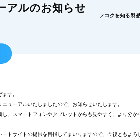
ーアルのお知らせ
開発型商社とは
社会で
フコクを知る
製
信頼されるソリュー
各業界
ートナーへ
開発型商社とは
社会で
信頼される
各業界
ソリューションパー
げます。
リニューアルいたしましたので、お知らせいたします。
新し、スマートフォンやタブレットからも見やすく、より分か
レートサイトの提供を目指してまいりますので、今後ともよろ