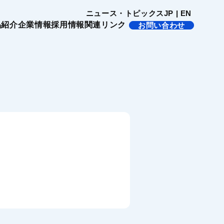
ニュース・トピックス
JP
|
EN
活きる製品
会社概要
品紹介
企業情報
採用情報
関連リンク
お問い合わせ
フコク物流株式会社
ションパ
の製品紹介
沿革
活きる製品
会社概要
上海富富高精密機械有限公司
国内拠点
フコク物流株式会社
の製品紹介
沿革
トナーへ
海外拠点
上海富富高精密機械有限公司
マイクロ流路チップ
国内拠点
社会貢献活動
熱収縮チューブ
海外拠点
マイクロ流路チップ
しんのすけくん
社会貢献活動
熱収縮チューブ
SRソフトビジョン
しんのすけくん